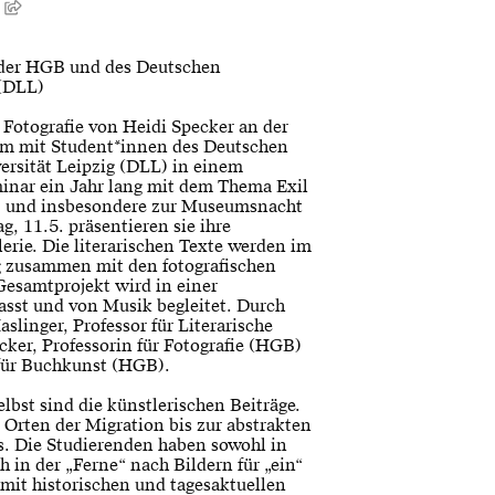
y
 der HGB und des Deutschen
 (DLL)
 Fotografie von Heidi Specker an der
m mit Student*innen des Deutschen
versität Leipzig (DLL) in einem
nar ein Jahr lang mit dem Thema Exil
5. und insbesondere zur Museumsnacht
, 11.5. präsentieren sie ihre
erie. Die literarischen Texte werden im
 zusammen mit den fotografischen
 Gesamtprojekt wird in einer
sst und von Musik begleitet. Durch
slinger, Professor für Literarische
cker, Professorin für Fotografie (HGB)
 für Buchkunst (HGB).
lbst sind die künstlerischen Beiträge.
 Orten der Migration bis zur abstrakten
s. Die Studierenden haben sowohl in
h in der „Ferne“ nach Bildern für „ein“
 mit historischen und tagesaktuellen