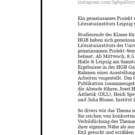
instagram.com/hgbgaller
Ein gemeinsames Projekt
Literaturinstituts Leipzig
Studierende der Klasse für
HGB haben sich gemeinsa
Literaturinstituts der Uni
gemeinsamen Projekt-Semi
befasst. Ab Mittwoch, 8.
Halle & Leipzig am Samstag
Ergebnisse in der HGB Gal
Rahmen einer Ausstellung
Arbeiten vorgestellt. Das
Publikation zusammengefa
die Abende führen Josef Ha
Ästhetik (DLL), Heidi Spe
und Julia Blume, Institut
So divers wie das Thema se
Sie reichen von konkreten
Verbildlichung des Thema
ihrer eigenen Nähe als auc
Exil gesucht und erzählen