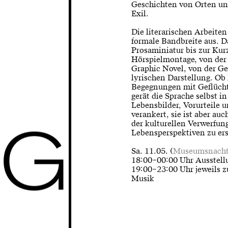
Geschichten von Orten un
Exil.
Die literarischen Arbeite
formale Bandbreite aus. D
Prosaminiatur bis zur Kurz
Hörspielmontage, von der
Graphic Novel, von der Ge
lyrischen Darstellung. Ob
Begegnungen mit Geflücht
gerät die Sprache selbst i
Lebensbilder, Vorurteile 
verankert, sie ist aber au
G
der kulturellen Verwerfun
Lebensperspektiven zu er
Sa. 11.05. (
Museumsnacht 
18:00–00:00 Uhr Ausstellu
19:00–23:00 Uhr jeweils z
Musik