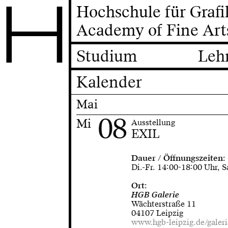
H
Hochschule für Graf
Academy of Fine Art
Studium
Leh
Kalender
Mai
08
Mi
Ausstellung
EXIL
Dauer / Öffnungszeiten:
Di.-Fr. 14:00-18:00 Uhr, S
Ort:
HGB Galerie
Wächterstraße 11
04107 Leipzig
www.hgb-leipzig.de/galeri