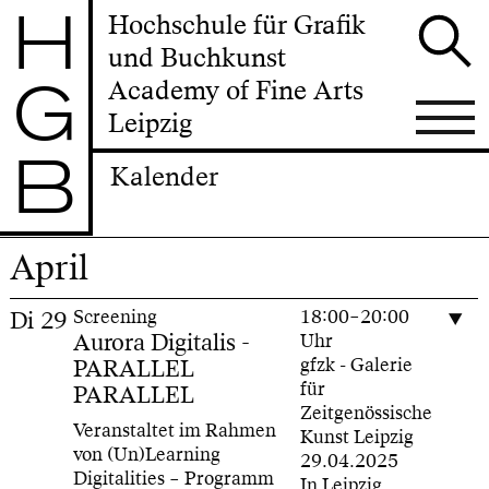
H
Hochschule für Grafik
und Buchkunst
G
Academy of Fine Arts
Leipzig
B
Kalender
April
Di
29
Screening
18:00–20:00
Aurora Digitalis -
Uhr
PARALLEL
gfzk - Galerie
für
PARALLEL
Zeitgenössische
Veranstaltet im Rahmen
Kunst Leipzig
von (Un)Learning
29.04.2025
Digitalities – Programm
In Leipzig