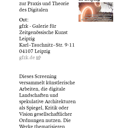
zur Praxis und Theorie
des Digitalen
Assem Hendawi, Everything
Under Heaven (moving image,
Ort:
still), 2021. Courtesy of the artist
gfzk - Galerie für
Zeitgenössische Kunst
Leipzig
Karl–Tauchnitz–Str. 9-11
04107 Leipzig
gfzk.de
Dieses Screening
versammelt künstlerische
Arbeiten, die digitale
Landschaften und
spekulative Architekturen
als Spiegel, Kritik oder
Vision gesellschaftlicher
Ordnungen nutzen. Die
Werke thematisieren