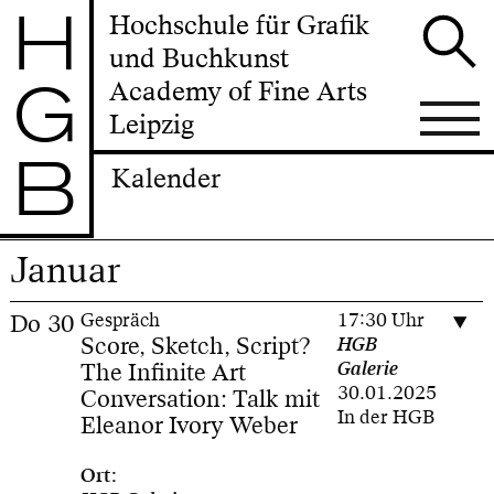
H
Hochschule für Grafik
und Buchkunst
G
Academy of Fine Arts
Leipzig
B
Kalender
Januar
Do
30
Gespräch
17:30 Uhr
Score, Sketch, Script?
HGB
The Infinite Art
Galerie
30.01.2025
Conversation: Talk mit
In der HGB
Eleanor Ivory Weber
Ort: