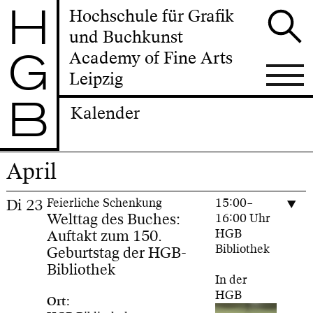
H
Hochschule für Grafik
und Buchkunst
G
Academy of Fine Arts
Leipzig
B
Kalender
April
Di
23
Feierliche Schenkung
15:00–
Welttag des Buches:
16:00 Uhr
Auftakt zum 150.
HGB
Bibliothek
Geburtstag der HGB-
Bibliothek
In der
HGB
Ort: