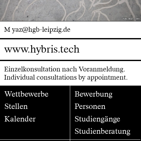
Foto: Marco Dirr
Foto: Marco Dirr
M
yaz@hgb-leipzig.de
www.hybris.tech
Einzelkonsultation nach Voranmeldung.
Individual consultations by appointment.
Wettbewerbe
Bewerbung
Stellen
Personen
Kalender
Studiengänge
Studienberatung