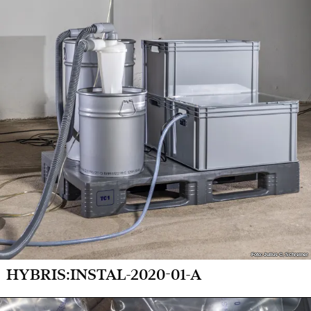
Foto: Julius C. Schreiner
Foto: Julius C. Schreiner
HYBRIS:INSTAL-2020-01-A