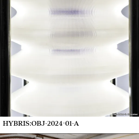
Foto: Julius C. Schreiner
Foto: Julius C. Schreiner
HYBRIS:OBJ-2024-01-A