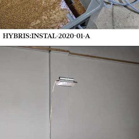
Foto: Julius C. Schreiner
Foto: Julius C. Schreiner
HYBRIS:INSTAL-2020-01-A