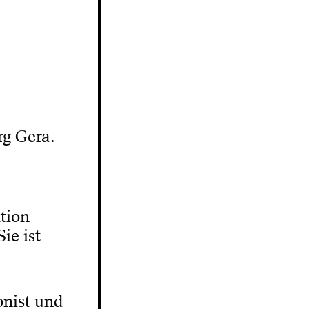
rg Gera.
ktion
ie ist
onist und