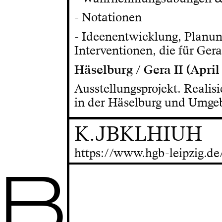
- Notationen
- Ideenentwicklung, Planun
Interventionen, die für Gera
Häselburg / Gera II (April
Ausstellungsprojekt. Realis
in der Häselburg und Umgeb
K.JBKLHIUH
https://www.hgb-leipzig.d
B
Wettbewerbe
Bewerbung
Intranet
Stellen
Personen
Sitemap
Kalender
Studiengänge