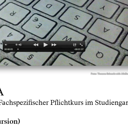
Foto: Thomas Schoofs with AlixBo
A
Fachspezifischer Pflichtkurs im Studienga
ursion)