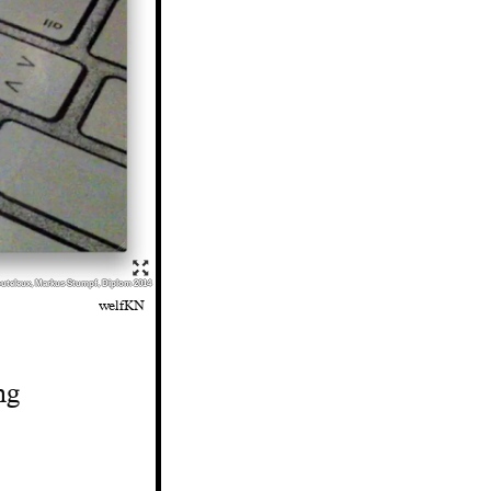
uteleux, Markus Stumpf, Diplom 2014
welfKN
ng