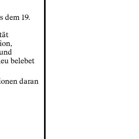
s dem 19.
tät
ion,
 und
neu belebet
tionen daran