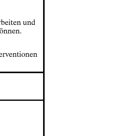
rbeiten und
können.
terventionen