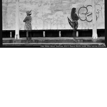
Foto: Nilbar Güres, See/Saw, 2019 © Galerie Martin Janda, Wien und die Künstlerin