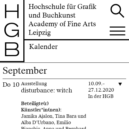
H
Hochschule für Grafik
und Buchkunst
G
Academy of Fine Arts
Leipzig
B
Kalender
September
Do
10
Ausstellung
10.09.–
disturbance: witch
27.12.2020
In der HGB
Beteiligte(r)
Künstler*in(nen):
Jamika Ajalon, Tina Bara und
Alba D’Urbano, Emilio
Bianchic, Anna und Bernhard