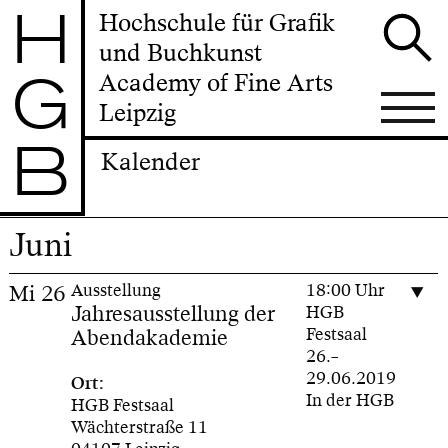
H
Hochschule für Grafik
und Buchkunst
G
Academy of Fine Arts
Leipzig
B
Kalender
Juni
Mi
26
Ausstellung
18:00 Uhr
Jahresausstellung der
HGB
Abendakademie
Festsaal
26.–
29.06.2019
Ort:
In der HGB
HGB Festsaal
Wächterstraße 11