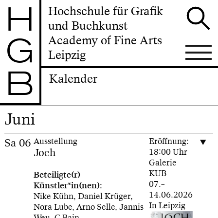
H
Hochschule für Grafik
und Buchkunst
G
Academy of Fine Arts
Leipzig
B
Kalender
Juni
Sa
06
Ausstellung
Eröffnung:
Joch
18:00 Uhr
Galerie
KUB
Beteiligte(r)
07.–
Künstler*in(nen):
14.06.2026
Nike Kühn, Daniel Krüger,
In Leipzig
Nora Lube, Arno Selle, Jannis
Weu, C.Bain,