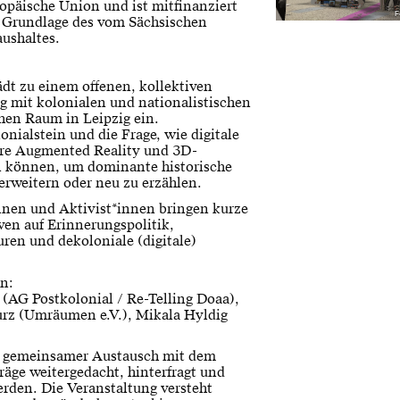
ropäische Union und ist mitfinanziert
F
r Grundlage des vom Sächsischen
ushaltes.
dt zu einem offenen, kollektiven
 mit kolonialen und nationalistischen
en Raum in Leipzig ein.
nialstein und die Frage, wie digitale
ere Augmented Reality und 3D-
n können, um dominante historische
u erweitern oder neu zu erzählen.
nnen und Aktivist*innen bringen kurze
ven auf Erinnerungspolitik,
uren und dekoloniale (digitale)
n:
 (AG Postkolonial / Re-Telling Doaa),
urz (Umräumen e.V.), Mikala Hyldig
n gemeinsamer Austausch mit dem
räge weitergedacht, hinterfragt und
rden. Die Veranstaltung versteht