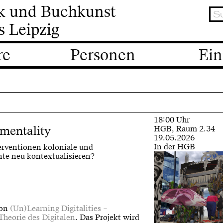
ik und Buchkunst
s Leipzig
re
Personen
Ein
18:00 Uhr
mentality
HGB, Raum 2.34
19.05.2026
In der HGB
erventionen koloniale und
te neu kontextualisieren?
von
(Un)Learning Digitalities –
heorie des Digitalen
. Das Projekt wird