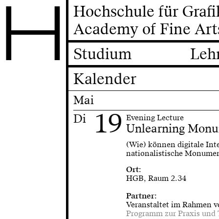
H
Hochschule für Graf
Academy of Fine Art
Studium
Leh
Kalender
Mai
19
Di
Evening Lecture
Unlearning Monu
(Wie) können digitale Int
nationalistische Monumen
Ort:
HGB, Raum 2.34
Partner:
Veranstaltet im Rahmen 
Programm zur Praxis und T