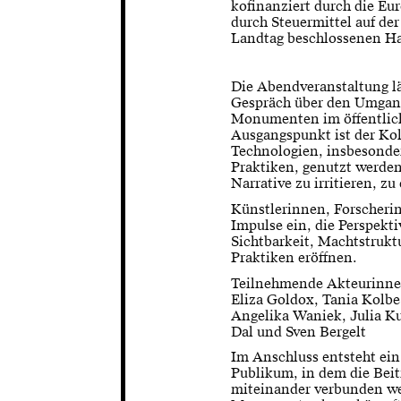
kofinanziert durch die Eu
durch Steuermittel auf de
Landtag beschlossenen Ha
Die Abendveranstaltung lä
Gespräch über den Umgang
Monumenten im öffentlich
Ausgangspunkt ist der Kolo
Technologien, insbesond
Praktiken, genutzt werde
Narrative zu irritieren, z
Künstlerinnen, Forscheri
Impulse ein, die Perspekti
Sichtbarkeit, Machtstrukt
Praktiken eröffnen.
Teilnehmende Akteurinne
Eliza Goldox, Tania Kolbe
Angelika Waniek, Julia K
Dal und Sven Bergelt
Im Anschluss entsteht ei
Publikum, in dem die Beit
miteinander verbunden we