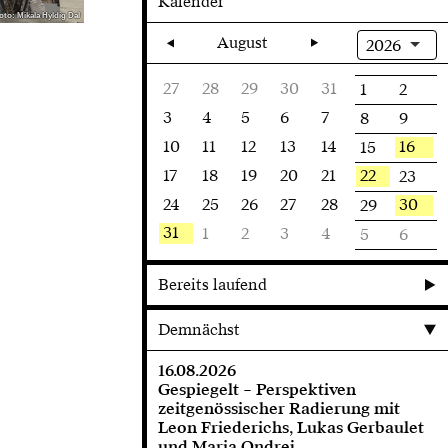
Kalender
oto: Mikala Hyldig Dal
August
2026
27
28
29
30
31
1
2
3
4
5
6
7
8
9
10
11
12
13
14
16
15
17
18
19
20
21
22
23
24
25
26
27
28
30
29
31
1
2
3
4
5
6
Bereits laufend
Demnächst
16.08.2026
Gespiegelt – Perspektiven
zeitgenössischer Radierung mit
Leon Friederichs, Lukas Gerbaulet
und Maria Ondrej