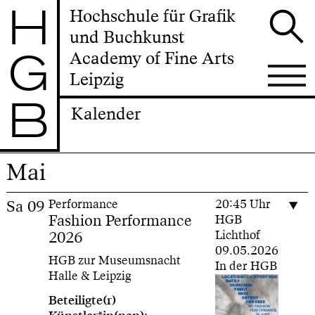
H
Hochschule für Grafik
und Buchkunst
G
Academy of Fine Arts
Leipzig
B
Kalender
Mai
Sa
09
Performance
20:45 Uhr
Fashion Performance
HGB
2026
Lichthof
09.05.2026
HGB zur Museumsnacht
In der HGB
Halle & Leipzig
Beteiligte(r)