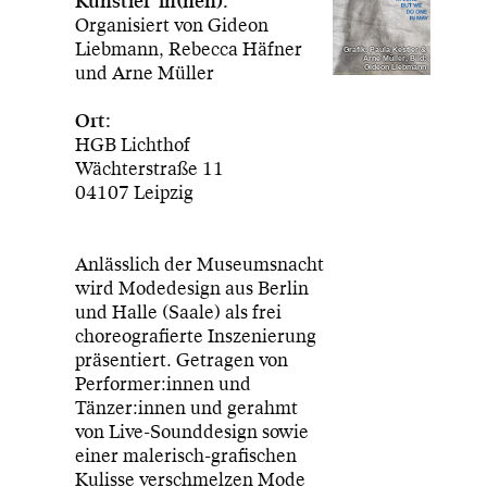
Künstler*in(nen):
Organisiert von Gideon
Liebmann, Rebecca Häfner
Grafik: Paula Kestler &
Arne Müller, Bild:
und Arne Müller
Gideon Liebmann
Ort:
HGB Lichthof
Wächterstraße 11
04107 Leipzig
Anlässlich der Museumsnacht
wird Modedesign aus Berlin
und Halle (Saale) als frei
choreografierte Inszenierung
präsentiert. Getragen von
Performer:innen und
Tänzer:innen und gerahmt
von Live-Sounddesign sowie
einer malerisch-grafischen
Kulisse verschmelzen Mode