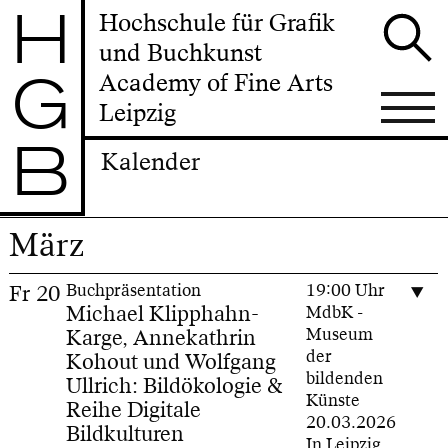
H
Hochschule für Grafik
und Buchkunst
G
Academy of Fine Arts
Leipzig
B
Kalender
März
Fr
20
Buchpräsentation
19:00 Uhr
Michael Klipphahn-
MdbK -
Karge, Annekathrin
Museum
der
Kohout und Wolfgang
bildenden
Ullrich: Bildökologie &
Künste
Reihe Digitale
20.03.2026
Bildkulturen
In Leipzig