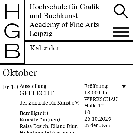
H
Hochschule für Grafik
und Buchkunst
G
Academy of Fine Arts
Leipzig
B
Kalender
Oktober
Fr
10
Ausstellung
Eröffnung:
GEFLECHT
18:00 Uhr
WERKSCHAU
der Zentrale für Kunst e.V.
Halle 12
10.–
Beteiligte(r)
26.10.2025
Künstler*in(nen):
In der HGB
Raisa Bosich, Eliane Diur,
Hillerbrand+Magsamen,