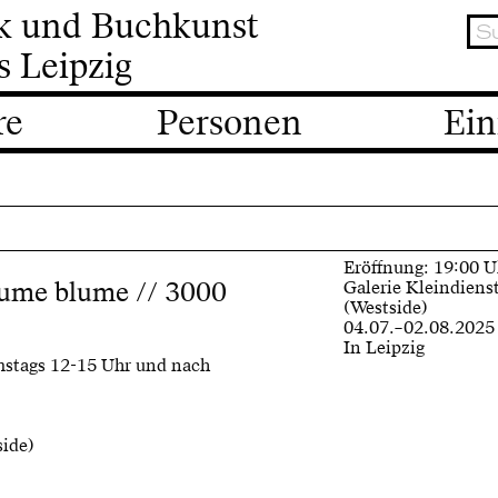
ik und Buchkunst
s Leipzig
re
Personen
Ein
Eröffnung: 19:00 U
lume blume // 3000
Galerie Kleindiens
(Westside)
04.07.–02.08.2025
In Leipzig
mstags 12-15 Uhr und nach
side)