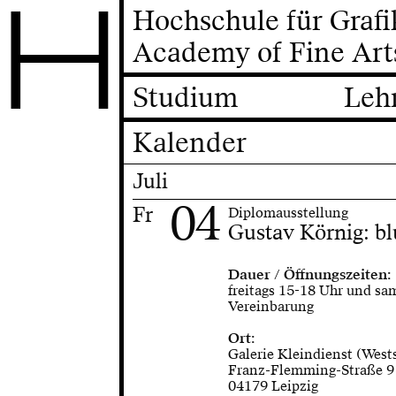
H
Hochschule für Graf
Academy of Fine Art
Studium
Leh
Kalender
Juli
04
Fr
Diplomausstellung
Gustav Körnig: b
Dauer / Öffnungszeiten:
freitags 15-18 Uhr und sa
Vereinbarung
Ort:
Galerie Kleindienst (West
Franz-Flemming-Straße 9
04179 Leipzig