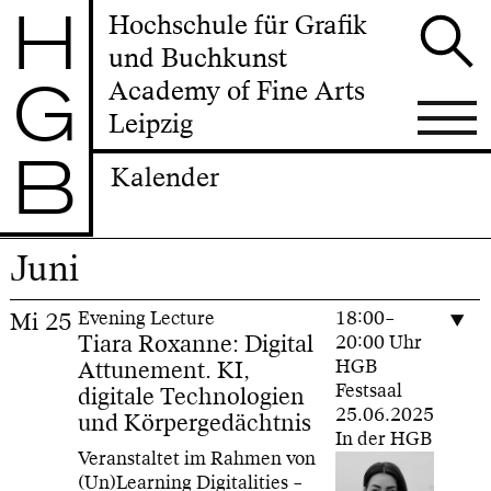
H
Hochschule für Grafik
und Buchkunst
G
Academy of Fine Arts
Leipzig
B
Kalender
Juni
Mi
25
Evening Lecture
18:00–
Tiara Roxanne: Digital
20:00 Uhr
Attunement. KI,
HGB
Festsaal
digitale Technologien
25.06.2025
und Körpergedächtnis
In der HGB
Veranstaltet im Rahmen von
(Un)Learning Digitalities –