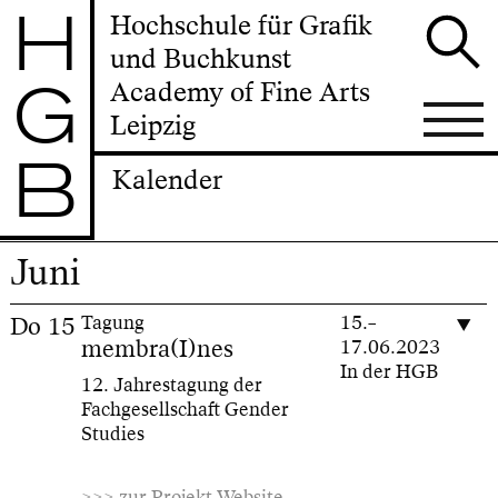
H
Hochschule für Grafik
und Buchkunst
G
Academy of Fine Arts
Leipzig
B
Kalender
Juni
Do
15
Tagung
15.–
membra(I)nes
17.06.2023
In der HGB
12. Jahrestagung der
Fachgesellschaft Gender
Studies
>>> zur Projekt-Website