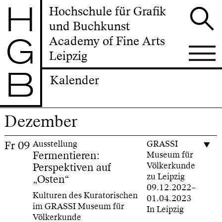
H
Hochschule für Grafik
und Buchkunst
G
Academy of Fine Arts
Leipzig
B
Kalender
Dezember
Fr
09
Ausstellung
GRASSI
Fermentieren:
Museum für
Perspektiven auf
Völkerkunde
zu Leipzig
„Osten“
09.12.2022–
Kulturen des Kuratorischen
01.04.2023
im GRASSI Museum für
In Leipzig
Völkerkunde