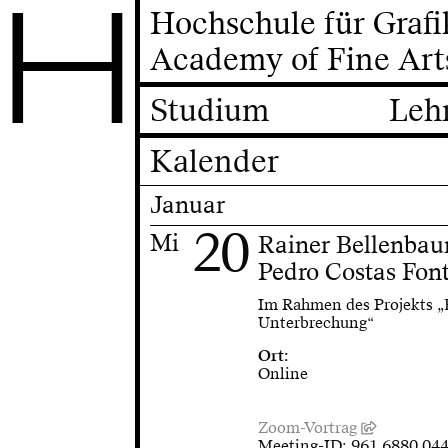
H
Hochschule für Graf
Academy of Fine Art
Studium
Leh
Kalender
Januar
20
Mi
Rainer Bellenbau
Pedro Costas Fon
Im Rahmen des Projekts „B
Unterbrechung“
Ort:
Online
Zoom-Vortrag
Meeting-ID: 961 6880 04