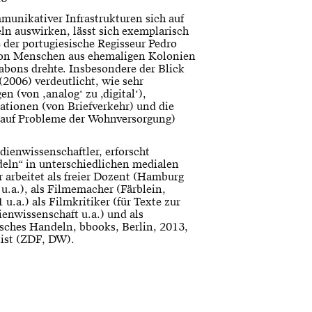
unikativer Infrastrukturen sich auf
n auswirken, lässt sich exemplarisch
 der portugiesische Regisseur Pedro
von Menschen aus ehemaligen Kolonien
sabons drehte. Insbesondere der Blick
2006) verdeutlicht, wie sehr
 (von ‚analog‘ zu ‚digital‘),
ationen (von Briefverkehr) und die
(auf Probleme der Wohnversorgung)
dienwissenschaftler, erforscht
eln“ in unterschiedlichen medialen
r arbeitet als freier Dozent (Hamburg
u.a.), als Filmemacher (Färblein,
u.a.) als Filmkritiker (für Texte zur
ienwissenschaft u.a.) und als
sches Handeln, bbooks, Berlin, 2013,
list (ZDF, DW).