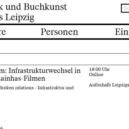
ik und Buchkunst
s Leipzig
re
Personen
Ein
m: Infrastrukturwechsel in
18:00 Uhr
Online
tainhas-Filmen
Außerhalb Leipzig
roken relations - Infrastruktur und
46