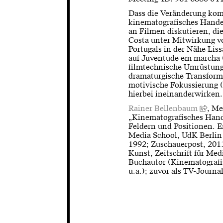
Dass die Veränderung komm
kinematografisches Handel
an Filmen diskutieren, die
Costa unter Mitwirkung 
Portugals in der Nähe Lis
auf Juventude em marcha (
filmtechnische Umrüstungen
dramaturgische Transform
motivische Fokussierung 
hierbei ineinanderwirken.
Rainer Bellenbaum
, Me
„Kinematografisches Hand
Feldern und Positionen. E
Media School, UdK Berlin 
1992; Zuschauerpost, 2011 
Kunst, Zeitschrift für Med
Buchautor (Kinematografi
u.a.); zuvor als TV-Journa