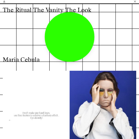
±
H
G
B
×
The Ritual The Vanity The Look
Maria Cebula
←
→