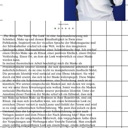
© Maria Cebula
„The Ritual The Vanity The Look“ ist eine Auseinandersetzung mit
Schönheit, Make-up und dessen Ritualhaftigkeit in Form einer
Publikation. Inspiriert von der visuellen Sprache der Modemagazine und
der Editorialkultur erschuf ich eine Welt, welche den imaginären
Spielregeln einer Makroaufnahme einer Schminktasche folgt. Ich erschuf
einen Ort des Make-ups als Ritual, einer positiven Eitelkeit, einen Ort der
Verkleidung. Einen Ort, an dem ein Look wortwörtlich zu einer Maske
werden kann.
In meiner theoretischen Arbeit beschäftigt mich die Maske als
Projektionsfläche unserer Identität, die sich zunehmend ästhetisch und
äußerlich definiert, da sie eine leicht zu manipulierende Ausflucht bildet.
Die personale Identität wird surfacial auf eine Ebene fokusiert. Sie wird
durch ein Bild ersetzt, das sich in der Maske widerspiegelt. Diese Maske
ist aber weder ein Schutzmechanismus, eine Verdeckung, noch ist sie
künstlich. Wir setzten entsprechende Masken auf, mit denen wir zeigen,
wer wir unter ihren Erwartungen sein wollen. Somit werden die Masken
surfaciale Oberflächen, Symbole unserer personalen Identität. Unter der
Annahme dieser Funktion der Maske schuf ich ein Editorial, dass sich
mit Make-up befasst.Make-up-Routinen in ihrer Repetitivität, sind ein
Ritual, das man sich erschaffen kann, um einen bestimmten Look zu
erreichen. Dieser variiert je nach Laune und Gefühl der Person und wird
so zu einer authentischen Selbsterfahrung. Wie passt dies jedoch zu dem
Umstand, dass der Lernprozess dieser Selbsterfahrung immer nach
Vorlagen passiert und dem Prinzip der Nach-ahmung folgt? Man wird
inspiriert von der umgebenden Bilderwelt, den vorgegebenen Ästhe-tiken
Index
Karte
der Verpackungen und Werbungen oder Youtube-Tutorials. Man erschafft
einen zufällig aufgegriffenen Look um einem Image, einem ästhetischen