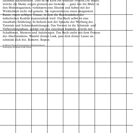
Idealbild nachzueifern. Dies ist im Kern ein visueller Prozess.Die Bilder,
welche die Maske zeigen grenzen ans Groteske — ganz wie die Bilder in
den Modemagazinen, verkörpern eine Illusion und haben mit der
Wirklichkeit nicht viel gemein. Sie representieren einen imaginären
Raum, einen nebligen Traum, in dem die Beschränktheit der
ästhetischen Realität transzendiert wird. Das Buch selbst ist eine
ritualhafte Erfahrung. Es bedient sich der Sprache der Werbung,der
Tutorials und Schminkanleitungen. Das Vorwort ist die Schmink- und
Vorbereitungsphase, gefolgt von den einzelnen Kapiteln, jeweils mit
Schablonen, Mustern und Anleitungen. Das Buch endet mit dem Prozess
des Abschminkens. Wandel deinen Look, pass dich deiner Laune an,
schmink dich frei. Remove. Repeat.
Fachklasse: Klasse für Systemdesign von Maureen Mooren
Studiengang: Buchkunst/Grafik-Design