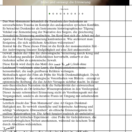
© Yara Saleh
Das Non-Monument behandelt die Paradoxie des Gedenkens an
unverarbeitetes Trauma im Kontext des andauernden syrischen Konflikts.
Es betrachtet Denkmäler als Instrumente historiographischer Tilgung -
Vehikel zur Zementierung der Narrative des Siegers, die gleichzeitig
Vernakuläre Erinnerung auslöschen. Im Kern lässt sich die Arbeit mit der
Aporie der Post-Kriegserinnerung konfrontieren: Wie archiviert man
Ereignisse, die sich zeitlichem Abschluss widersetzen?
Zentral für die These dieses Films ist die Kritik der monumentalen Zeit -
der Aufzwingung linearer Endgültigkeit auf eine Zeit andauernder
Gewalt. Indem der Film die chronologische Verzerrung durch Krieg und
die Schaffung paralleler Zeitlichkeiten hervorhebt, entlarvt er das
Gedenken selbst als epistemische Gewalt.
Diese Kritik wird durch das Motiv des قبر بلا جسد („Grab ohne
Leichnam“) verkörpert: eine Leere, die Repräsentationssysteme
herausfordert, die nach greifbaren Relikten verlangen.
Methodisch agiert der Film als Probe für Nicht-Denkmalfähigkeit. Durch
spektrale Montage - das strategische Vorenthalten von Bildern - erzeugt er
epistemische Reibung, die das Archiv-Versagen sichtbar macht. In dieser
auto-theoretischen Narration rückt die Subjektivität der entwurzelten
Filmemacherin als Ort kritischer Wissensproduktion in den Vordergrund.
Dieser Ansatz reformuliert Erinnerung nicht als Versöhnungsakt mit der
Vergangenheit, sondern als iterative Praxis im Umgang mit anhaltendem
Trauma.
Letztlich druckt das "Non-Monument" eine Art Gegen-Denkmal-
Haftigkeit aus. Es verwirft räumliche und historische Auflösung und
schlägt “verkörperte Abwesenheit” als ethische Erinnerungsform für
endlose Katastrophen vor. Die Arbeit fungiert zugleich als spekulativer
Entwurf und kritisches Experiment - eine Probe für Gedenkformen, die
unwiederbringlichen Verlust anerkennen, während sie falschem Trost
durch Abschluss widerstehen.
Index
Karte
"اللاصرح"
يعالج "اللاصرح" مُفارقةَ تخليد الصدمة المستعصية في سياق الصراع