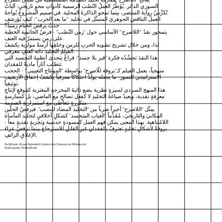
السوري الدائر. يُؤَطِّرُ العملُ النُصُبَ الرسمية كأدواتِ محوٍ تاريخيٍ: آلياتٌ
تُكرِّسُ روايةَ المنتصر، بينما تمحو الذاكرةَ المحلية. في صميم المشروع يُواجهُ
العملُ التناقض الجوهريَ المتمثّل في تخليد “ما بعد الحرب”: كيف يُؤرشف
حدثٌ يرفضُ الختام زمنياً؟
يتمحور نقدُ “اللاصرح” الأساسي حول "زمن النُصُب" - فرضُ الخاتمية الخطية
على زمنٍ يستمرّ فيه العنف.
لذا، ومن خلال تشريح تشويه الحربِ للزمنِ وخلقِها أزمنةً موازية يكشفُ
الفيلمُ التخليدَ ذاته كعنفٍ معرفي.
هذا النقدَ تجسِّدُه فكرة "قبر بلا جسد": فراغٌ يتحدى أنظمةَ التجسيد التي
تتطلب آثاراً ماديةً للفقدان.
منهجياً، يعمل الفيلم كـ"بروفة للّاصرح" بواسطة "المونتاج التغييبي” - الحجب
الاستراتيجي للصور- ما يجعله يولِّدُ احتكاكاً معرفياً يكشفُ إخفاقَ الأرشيف
توثيقياً.
هذا المنهج السردي لسيرةٍ نظرية يضع ذاتيةَ المخرجةِ المغتربة كمَوقعٍ لإنتاجِ
معرفةٍ نقدية، ويعيدُ صياغةَ التخليدِ لا كفعل تصالحٍ مع الماضي، بل كممارسةٍ
متكررةٍ تتعاطى مع استمراريةِ الصدمة.
يمثّل "اللاصرح" أخيراً ضرباً من "التخليد المضاد للنصب". فيرفضُ الحلَّين
المكانيَ والتاريخيَ، مُقَدِّماً "الغياب المتجسد" كشكلٍ أخلاقيٍ لتخليد المأساة
اللامُتناهية. بهذا المعنى يمكن فهم العمل كمسودةٍ حدسية وتجربةٍ نقديةٍ معاً -
بروفةٌ لأشكالِ تخليدٍ تعترفُ بالفقدانِ غيرِ القابلِ للاسترجاع بينما ترفضُ عزاءَ
الإغلاقِ الزائفِ.
Fachklasse: Klasse Expanded Cinema von Clemens von Wedemeyer
Studiengang: Medienkunst