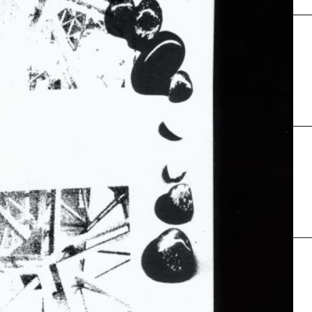
Karte
→