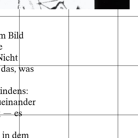
m Bild
e
Nicht
 das, was
indens:
ueinander
g — es
 in dem