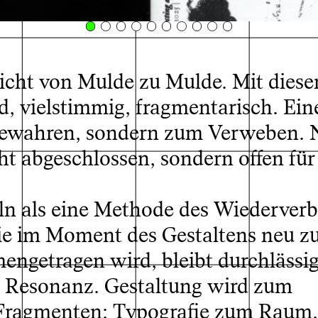
eicht von Mulde zu Mulde. Mit diese
, vielstimmig, fragmentarisch. Ein
Bewahren, sondern zum Verweben. 
ht abgeschlossen, sondern offen für
ln als eine Methode des Wiederverb
© Gerrit Brocks, Collecting as Collaborating, 2025
die im Moment des Gestaltens neu z
engetragen wird, bleibt durchlässi
 Resonanz. Gestaltung wird zum
 Fragmenten; Typografie zum Raum,