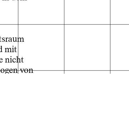
tsraum
d mit
e nicht
der Absolvent*innen
zogen von
icht als