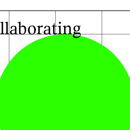
G
llaborating