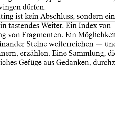
wingen dürfen.
ting ist kein Abschluss, sondern ein
in tastendes Weiter. Ein Index von
g von Fragmenten. Ein Möglichkei
einander Steine weiterreichen — un
nnern, erzählen. Eine Sammlung, di
weiches Gefüge aus Gedanken, durch
ne gestalterische Praxis, die sich n
was Wandelbares. Als Bewegung.
elldorff