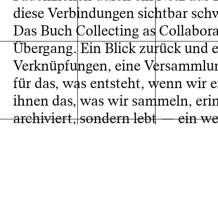
diese Verbindungen sichtbar sch
Das Buch Collecting as Collabora
Übergang. Ein Blick zurück und e
Verknüpfungen, eine Versammlun
für das, was entsteht, wenn wir 
ihnen das, was wir sammeln, eri
Projektarchiv
archiviert, sondern lebt — ein 
Spuren, Einflüssen, Gesprächen. Ei
System begreift, sondern als et
Fachklasse: Klasse für Typografie von Anna Lena von H
Studiengang: Buchkunst/Grafik-Design