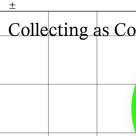
±
H
Collecting as Co