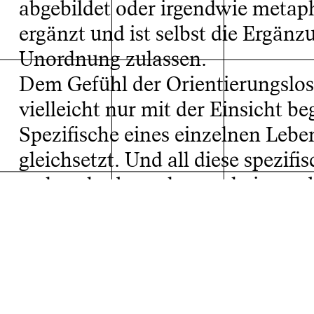
abgebildet oder irgendwie metaph
ergänzt und ist selbst die Ergänz
Unordnung zulassen.
Dem Gefühl der Orientierungslos
vielleicht nur mit der Einsicht b
Spezifische eines einzelnen Leben
gleichsetzt. Und all diese spezifi
Projektarchiv
wahrnehmbar oder erscheinen ob
„Look, I discovered something terr
Fachklasse: Klasse für Malerei und Grafik von Anne Sp
Studiengang: Malerei/Grafik