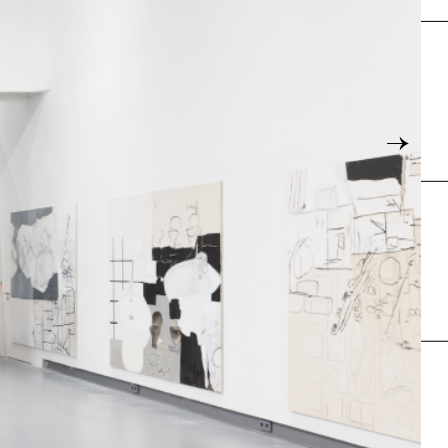
Karte
→