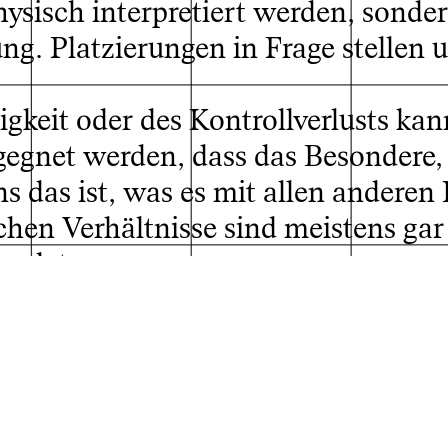
ysisch interpretiert werden, sonde
ung. Platzierungen in Frage stellen
igkeit oder des Kontrollverlusts ka
egegnet werden, dass das Besondere,
s das ist, was es mit allen anderen
schen Verhältnisse sind meistens gar
solet.
ific in here!“
eier