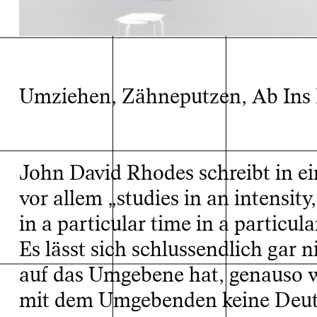
Umziehen, Zähneputzen, Ab Ins 
John David Rhodes schreibt in ei
Fedele Friede, eig
installation view, 
vor allem „studies in an intensity,
in a particular time in a particul
Es lässt sich schlussendlich gar
auf das Umgebene hat, genauso 
mit dem Umgebenden keine Deutu