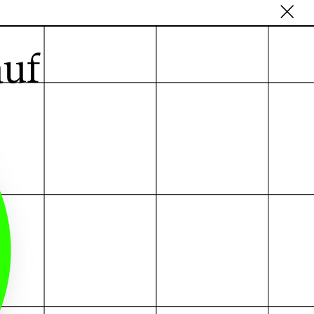
B
×
auf