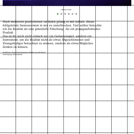
© Hazem Arabi
Nach mehreren gescheiterten Anläufen gelang es mir jedoch, dieses
fehlgeleitete Immunsystem in mir zu unterbrechen. Und seither betrachte
ich die Realität als eine potentielle Fälschung. Als ein propagandistisches
Produkt
Das ist für mich nicht einfach nur ein Gedankenspiel, sondern ein
Instrument, um die Realität nicht als etwas Abgeschlossenes und
Zwangsläufiges betrachten zu müssen, sondern als etwas Mögliches
denken zu können.
Fachklasse: Klasse für performative Künste von Jule Flierl
Studiengang: Medienkunst
Index
Karte