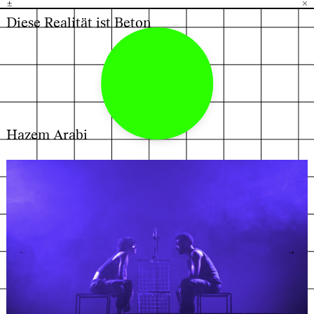
±
H
G
B
×
Diese Realität ist Beton
Hazem Arabi
←
→