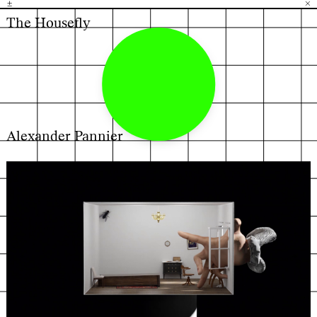
±
H
G
B
×
The Housefly
Alexander Pannier
←
→