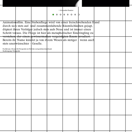
© Alexander Pannier
Animationsfilm. Eine Stubenfliege wird von einer freischwebenden Hand
durch sich stets auf- und zusammenfaltende Räumlichkeiten gejagt,
düpiert ihren Verfolger jedoch stets aufs Neue und ist immer einen
Schritt voraus. Die Fliege ist hier als metaphorischer Eindringling zu
verstehen, der einen gewissermaßen vergeistigten Raum invadiert.
Bereits ihr Name kündet ja von ihrem Wesen als stetiger - wenn auch
stets unerwünschter - Geselle.
Fachklasse: Klasse für Fotografie im Feld der zeitgenössischen Kunst
Studiengang: Fotografie
Index
Karte