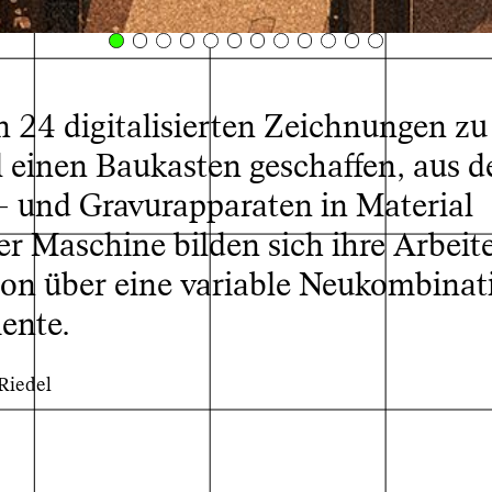
 24 digitalisierten Zeichnungen z
l einen Baukasten geschaffen, aus d
- und Gravurapparaten in Material
er Maschine bilden sich ihre Arbeit
on über eine variable Neukombinat
ente.
 Riedel