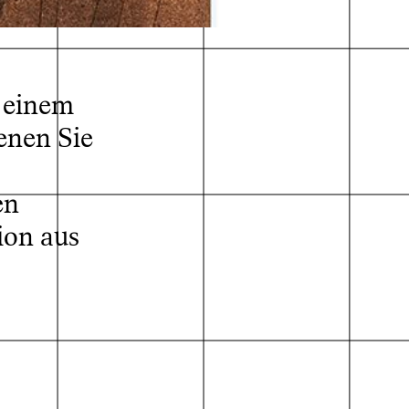
u einem
enen Sie
en
ion aus