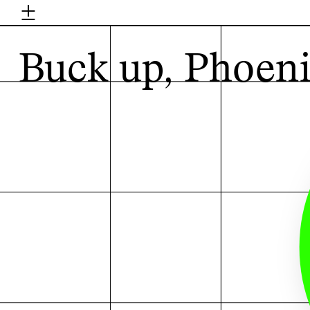
±
H
Buck up, Phoeni