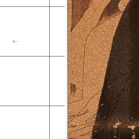
Inde
←