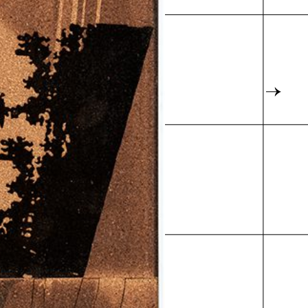
Karte
→