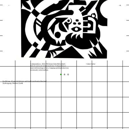
←
→
Codependence, 2022, Velorener form Holzschnitt.
© Luke Carter
Part of a series of colour woodcuts, 'Codependence'
deals with feelings of love, longing and dissatisfaction
in romantic relationships.
Fachklasse: Klasse für Malerei und Grafik von Kerstin Drechsel
Studiengang: Malerei/Grafik
Index
Karte