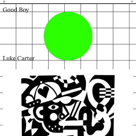
±
H
G
B
×
Good Boy
Luke Carter