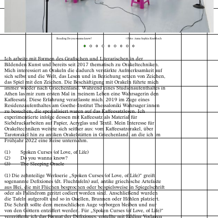
Reading Do you wanna know?
© Foto: Anna Sophie Knobloch
Ich arbeite mit Formen des Grafischen und Literarischen in der
Bildenden Kunst und bereits seit 2017 thematisch zu Orakeltechniken.
Mich interessiert an Orakeln die dadurch verstärkte Aufmerksamkeit auf
sich selbst und die Welt, das Lesen und in Beziehung setzen von Zeichen,
das Spiel mit den Zeichen. Die Beschäftigung mit Orakeln führte mich
immer wieder nach Griechenland. Während eines Studienaufenthaltes in
Athen las mir zum ersten Mal in meinem Leben eine Wahrsagerin den
Kaffeesatz. Diese Erfahrung veranlasste mich, 2019 im Zuge eines
Residenzaufenthaltes am Goethe-Institut Thessaloniki Wahrsager:innen
zu besuchen, die spezialisiert waren auf das Kaffeesatzlesen. Ich
experimentierte infolge dessen mit Kaffeesatz als Material für
Siebdruckarbeiten auf Papier, Acryglas und Textil. Mein Interesse für
Orakeltechniken weitete sich seither aus: vom Kaffeesatzorakel, über
Tarotorakel hin zu antiken Orakelstätten in Griechenland, an die ich im
Frühjahr 2022 eine Reise unternahm.
(1) Spoken Curses (of Love, of Life)
(2) Do you wanna know?
(3) The Sleeping Oracle
(1) Die zehnteilige Werkserie „Spoken Curses (of Love, of Life)“ greift
sogenannte Defixiones (dt. Fluchtafeln) auf, antike griechische Artefakte
aus Blei, die mit Flüchen besprochen oder beispielsweise in Spiegelschrift
oder als Palindrom geritzt codiert worden sind. Anschließend wurden
die Tafeln aufgerollt und so in Quellen, Brunnen oder Höhlen platziert.
Die Schrift sollte dem menschlichen Auge verborgen bleiben und nur
Index
Karte
von den Göttern entziffert werden. Für „Spoken Curses (of Love, of Life)“
vergrößerte ich das Format der Defixiones, erstellte mit Edding Vorlagen