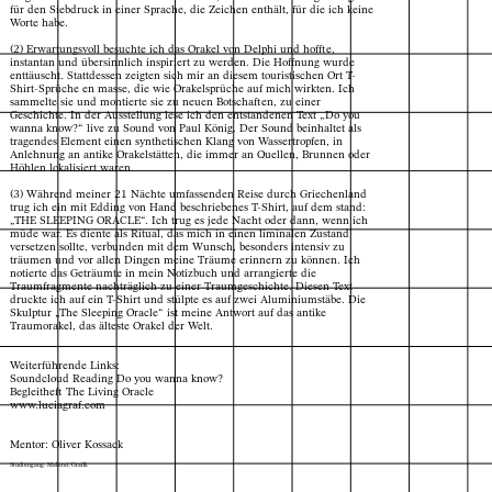
für den Siebdruck in einer Sprache, die Zeichen enthält, für die ich keine
Worte habe.
(2) Erwartungsvoll besuchte ich das Orakel von Delphi und hoffte,
instantan und übersinnlich inspiriert zu werden. Die Hoffnung wurde
enttäuscht. Stattdessen zeigten sich mir an diesem touristischen Ort T-
Shirt-Sprüche en masse, die wie Orakelsprüche auf mich wirkten. Ich
sammelte sie und montierte sie zu neuen Botschaften, zu einer
Geschichte. In der Ausstellung lese ich den entstandenen Text „Do you
wanna know?“ live zu Sound von Paul König. Der Sound beinhaltet als
tragendes Element einen synthetischen Klang von Wassertropfen, in
Anlehnung an antike Orakelstätten, die immer an Quellen, Brunnen oder
Höhlen lokalisiert waren.
(3) Während meiner 21 Nächte umfassenden Reise durch Griechenland
trug ich ein mit Edding von Hand beschriebenes T-Shirt, auf dem stand:
„THE SLEEPING ORACLE“. Ich trug es jede Nacht oder dann, wenn ich
müde war. Es diente als Ritual, das mich in einen liminalen Zustand
versetzen sollte, verbunden mit dem Wunsch, besonders intensiv zu
träumen und vor allen Dingen meine Träume erinnern zu können. Ich
notierte das Geträumte in mein Notizbuch und arrangierte die
Traumfragmente nachträglich zu einer Traumgeschichte. Diesen Text
druckte ich auf ein T-Shirt und stülpte es auf zwei Aluminiumstäbe. Die
Skulptur „The Sleeping Oracle“ ist meine Antwort auf das antike
Traumorakel, das älteste Orakel der Welt.
Weiterführende Links:
Soundcloud Reading Do you wanna know?
Begleitheft The Living Oracle
www.luciagraf.com
Mentor: Oliver Kossack
Studiengang: Malerei/Grafik