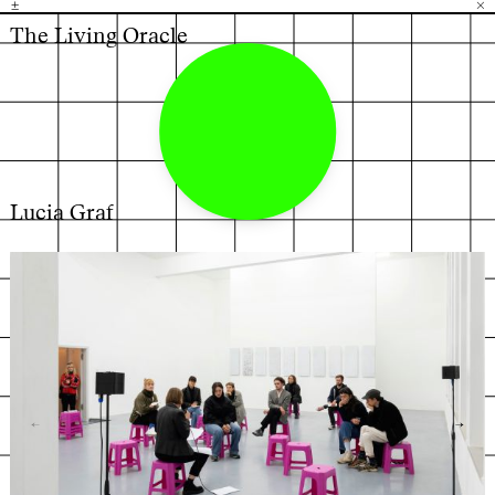
±
H
G
B
×
The Living Oracle
Lucia Graf
←
→