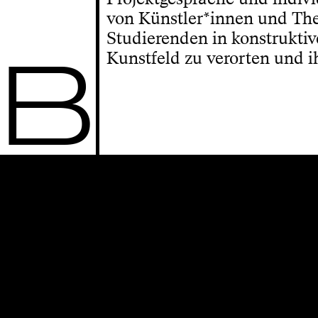
von Künstler*innen und Theo
Studierenden in konstruktiv
B
Kunstfeld zu verorten und i
Wettbewerbe
Bewerbung
Intranet
Stellen
Personen
Sitemap
Kalender
Studiengänge
Studienberatung