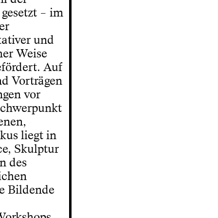
gesetzt – im
er
ativer und
cher Weise
fördert. Auf
nd Vorträgen
ngen vor
 Schwerpunkt
enen,
us liegt in
ce, Skulptur
en des
lichen
e Bildende
,
 Workshops