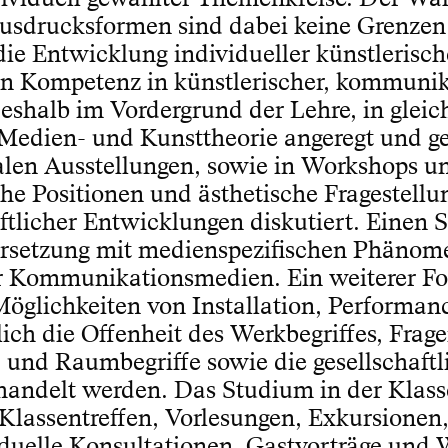
Ausdrucksformen sind dabei keine Grenzen 
die Entwicklung individueller künstlerisch
on Kompetenz in künstlerischer, kommunik
deshalb im Vordergrund der Lehre, in glei
 Medien- und Kunsttheorie angeregt und ge
alen Ausstellungen, sowie in Workshops u
he Positionen und ästhetische Fragestellu
ftlicher Entwicklungen diskutiert. Einen
ersetzung mit medienspezifischen Phänom
r Kommunikationsmedien. Ein weiterer Fok
öglichkeiten von Installation, Performan
ich die Offenheit des Werkbegriffes, Frag
s- und Raumbegriffe sowie die gesellschaft
andelt werden. Das Studium in der Klass
h Klassentreffen, Vorlesungen, Exkursionen
iduelle Konsultationen. Gastvorträge und