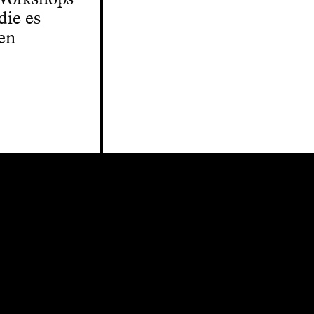
die es
len
.