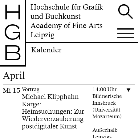
H
Hochschule für Grafik
und Buchkunst
G
Academy of Fine Arts
Leipzig
B
Kalender
April
Mi
15
Vortrag
14:00 Uhr
Michael Klipphahn-
Bildnerische
Karge:
Innsbruck
(Universität
Heimsuchungen: Zur
Mozarteum)
Wiederverzauberung
postdigitaler Kunst
Außerhalb
Leipzigs