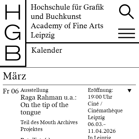
H
Hochschule für Grafik
und Buchkunst
G
Academy of Fine Arts
Leipzig
B
Kalender
März
Fr
06
Ausstellung
Eröffnung:
Raga Rahman u.a.:
19:00 Uhr
On the tip of the
Ciné /
Cinémathèque
tongue
Leipzig
Teil des Mouth Archives
06.03.–
Projektes
11.04.2026
In Leipzig