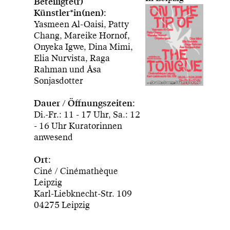
Beteiligte(r)
Künstler*in(nen):
Yasmeen Al-Qaisi, Patty
Chang, Mareike Hornof,
Onyeka Igwe, Dina Mimi,
Elia Nurvista, Raga
Rahman und Åsa
Sonjasdotter
Grafik: Sonne Studio Eskofier
Dauer / Öffnungszeiten:
Di.-Fr.: 11 - 17 Uhr, Sa.: 12
- 16 Uhr Kuratorinnen
anwesend
Ort:
Ciné / Cinémathèque
Leipzig
Karl-Liebknecht-Str. 109
04275 Leipzig