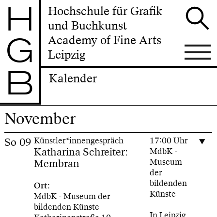
H
Hochschule für Grafik
und Buchkunst
G
Academy of Fine Arts
Leipzig
B
Kalender
November
So
09
Künstler*innengespräch
17:00 Uhr
Katharina Schreiter:
MdbK -
Membran
Museum
der
bildenden
Ort:
Künste
MdbK - Museum der
bildenden Künste
In Leipzig