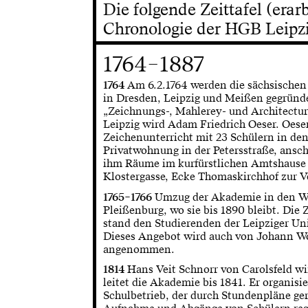
Die folgende Zeittafel (erar
Chronologie der HGB Leipzi
1764–1887
1764
Am 6.2.1764 werden die sächsische
in Dresden, Leipzig und Meißen gegründe
„Zeichnungs-, Mahlerey- und Architectu
Leipzig wird Adam Friedrich Oeser. Oese
Zeichenunterricht mit 23 Schülern in de
Privatwohnung in der Petersstraße, ansc
ihm Räume im kurfürstlichen Amtshause 
Klostergasse, Ecke Thomaskirchhof zur V
1765–1766
Umzug der Akademie in den We
Pleißenburg, wo sie bis 1890 bleibt. Di
stand den Studierenden der Leipziger Uni
Dieses Angebot wird auch von Johann W
angenommen.
1814
Hans Veit Schnorr von Carolsfeld wi
leitet die Akademie bis 1841. Er organisi
Schulbetrieb, der durch Stundenpläne ger