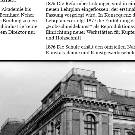
striert.
1875
Die Reformbestrebungen sind in ein
ie Akademie bis
neuen Lehrplan eingeflossen, der erstmal
 Bernhard Neher
Fassung vorgelegt wird. In Konsequenz 
e Bindung zu den
Lehrplanes erfolgt 1877 die Einführung d
chindustrie keine
„Holzschneidekunst“ als Reproduktionsv
dem Direktor nur
Einrichtung neuer Werkstätten für Kupfer
und Holzschnitt.
1876
Die Schule erhält den offiziellen N
Kunstakademie und Kunstgewerbeschule