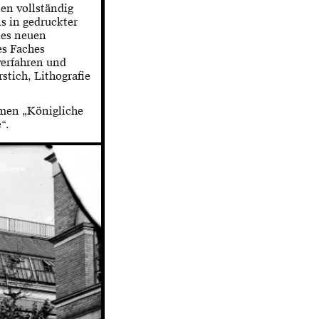
en vollständig
s in gedruckter
des neuen
es Faches
erfahren und
stich, Lithografie
amen „Königliche
“.