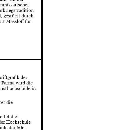
mmissarischer
orkriegstradition
, gestützt durch
rt Massloff für
iftgrafik der
n Parma wird die
unsthochschule in
et die
eitet die
der Hochschule
nde der 60er