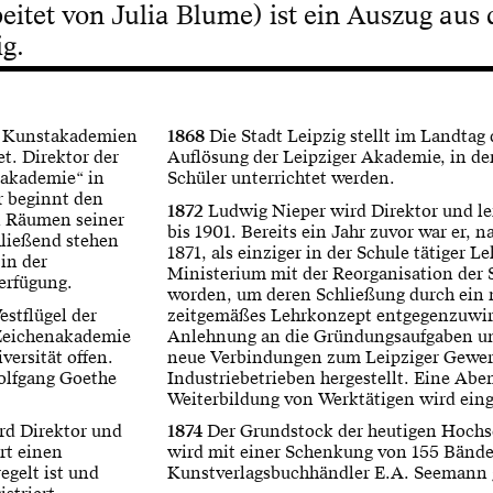
beitet von Julia Blume) ist ein Auszug aus 
g.
n Kunstakademien
1868
Die Stadt Leipzig stellt im Landtag
t. Direktor der
Auflösung der Leipziger Akademie, in de
rakademie“ in
Schüler unterrichtet werden.
r beginnt den
1872
Ludwig Nieper wird Direktor und le
n Räumen seiner
bis 1901. Bereits ein Jahr zuvor war er, 
hließend stehen
1871, als einziger in der Schule tätiger L
in der
Ministerium mit der Reorganisation der 
erfügung.
worden, um deren Schließung durch ein 
stflügel der
zeitgemäßes Lehrkonzept entgegenzuwir
e Zeichenakademie
Anlehnung an die Gründungsaufgaben un
versität offen.
neue Verbindungen zum Leipziger Gewer
olfgang Goethe
Industriebetrieben hergestellt. Eine Abe
Weiterbildung von Werktätigen wird eing
rd Direktor und
1874
Der Grundstock der heutigen Hochs
ert einen
wird mit einer Schenkung von 155 Bänd
egelt ist und
Kunstverlagsbuchhändler E.A. Seemann 