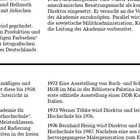
 und Hellmuth
amerikanischen Besatzungsmacht als ko
 mit jüdischen
Direktor eingesetzt. Er versucht an die V
der Akademie anzuknüpfen. Parallel wird
die sowjetische Militäradministration, Ku
wird gegründet.
die Leitung der Akademie vorbereitet.
hen Produktion und
tigen Farbsehen“
er fotografischen
er Deutschlands
anmäßigen und
1972
Eine Ausstellung von Buch- und Schr
t diese bis 1958.
HGB im Mai in der Biblioteca Palatina i
nterricht in
erste offizielle Ausstellung einer DDR-K
Italien.
ademie für
1973
Werner Tübke wird Direktor und leit
sthochschule“.
Hochschule bis 1976.
Meisterklassen.
1976
Bernhard Heisig wird Direktor und l
 und Radierung
Hochschule bis 1987. Nachdem eine aus 
ten in der freien
hervorgegangene Malergeneration zum E