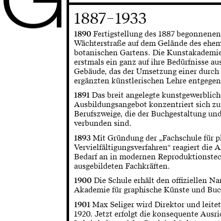
1887–1933
1890
Fertigstellung des 1887 begonnenen
Wächterstraße auf dem Gelände des ehe
botanischen Gartens. Die Kunstakademie
erstmals ein ganz auf ihre Bedürfnisse au
Gebäude, das der Umsetzung einer durch 
ergänzten künstlerischen Lehre entgeg
1891
Das breit angelegte kunstgewerblich
Ausbildungsangebot konzentriert sich z
Berufszweige, die der Buchgestaltung un
verbunden sind.
1893
Mit Gründung der „Fachschule für 
Vervielfältigungsverfahren“ reagiert die
Bedarf an in modernen Reproduktionste
ausgebildeten Fachkräften.
1900
Die Schule erhält den offiziellen N
Akademie für graphische Künste und Bu
1901
Max Seliger wird Direktor und leite
1920. Jetzt erfolgt die konsequente Ausr