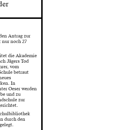
der
 den Antrag zur
r nur noch 27
itet die Akademie
nach Jägers Tod
ehrer, vom
Schule betraut
neues
ken. In
ter Oeser werden
be und zu
ndschule zur
erichtet.
chulbibliothek
en durch den
gelegt.