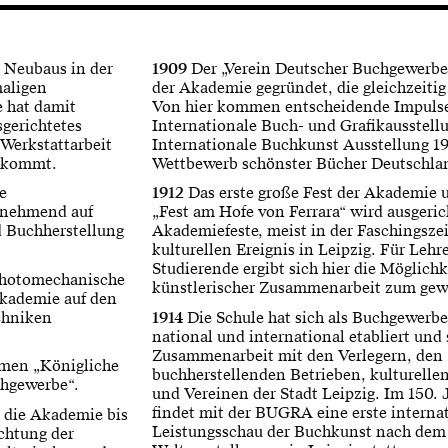
 Neubaus in der
1909
Der „Verein Deutscher Buchgewerbe
maligen
der Akademie gegründet, die gleichzeitig 
 hat damit
Von hier kommen entscheidende Impulse 
sgerichtetes
Internationale Buch- und Grafikausstellu
Werkstattarbeit
Internationale Buchkunst Ausstellung 19
enkommt.
Wettbewerb schönster Bücher Deutschlan
e
1912
Das erste große Fest der Akademie 
unehmend auf
„Fest am Hofe von Ferrara“ wird ausgeric
d Buchherstellung
Akademiefeste, meist in der Faschingsz
kulturellen Ereignis in Leipzig. Für Leh
Studierende ergibt sich hier die Möglichke
photomechanische
künstlerischer Zusammenarbeit zum ge
 Akademie auf den
chniken
1914
Die Schule hat sich als Buchgewerb
national und international etabliert und 
Zusammenarbeit mit den Verlegern, den
amen „Königliche
buchherstellenden Betrieben, kulturelle
chgewerbe“.
und Vereinen der Stadt Leipzig. Im 150. 
findet mit der BUGRA eine erste interna
t die Akademie bis
Leistungsschau der Buchkunst nach dem 
ichtung der