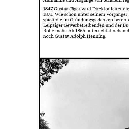
Aufnahme und Abgänge von Schülern regi
1847
Gustav Jäger wird Direktor leitet d
1871. Wie schon unter seinem Vorgänger
spielt die im Gründungsgedanken betont
Leipziger Gewerbetreibenden und der Bu
Rolle mehr. Ab 1855 unterrichtet neben 
noch Gustav Adolph Henning.
ochschule für Grafik und Buchkunst
ktionskamera, ca. 1928