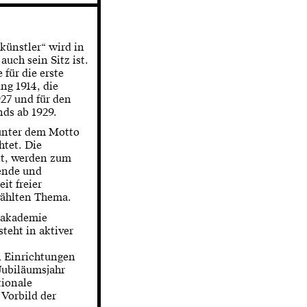
künstler“ wird in
auch sein Sitz ist.
für die erste
ng 1914, die
27 und für den
ds ab 1929.
unter dem Motto
htet. Die
eit, werden zum
rende und
it freier
wählten Thema.
eakademie
steht in aktiver
n Einrichtungen
Jubiläumsjahr
tionale
Vorbild der