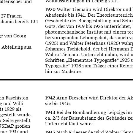
Weltausstellungen in Leipzig statt.
alterischer und
1920
Walter Tiemann wird Direktor und l
Akademie bis 1941. Der Theorieunterrich
 27 Frauen
Geschichte der Buchgestaltung und Schrif
ademie bereits 134
Götz, der von 1919 bis 1926 unterrichtet, 
photomechanische Institut mit einem te
ge von Georg
hervorragenden Lehrangebot, das auch 
(1925) und Walter Peterhans (1926) wa
 Abteilung aus.
Johannes Tschichold, der bei Hermann D
Walter Tiemann Unterricht nahm, wird m
Schriften „Elementare Typografie“ 1925
Typografie“ 1928 zum Träger einer Refor
hin zur Moderne.
en Faschisten
1942
Arno Drescher wird Direktor der Ak
g und Willi
sie bis 1945.
ts 1929 als
1943
Bei der Bombardierung Leipzigs i
gestellt wurde,
ca. 2/3 der Bausubstanz des Gebäudes zer
 Seite gestellt
Unterricht läuft weiter.
r NSDAP großen
mie. 1937 und
1945
Nach Kriegsende wird Walter Tiem