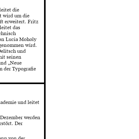
eitet die
t wird um die
t erweitert. Fritz
leitet das
chnisch
von Lucia Moholy
hrgenommen wird.
elitsch und
it seinen
 und „Neue
m der Typografie
ademie und leitet
m Dezember werden
stört. Der
ann von der