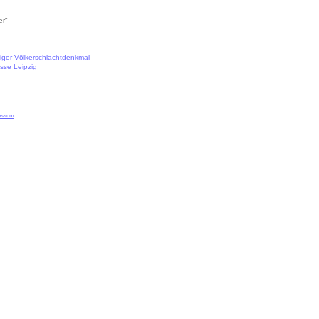
er"
ziger Völkerschlachtdenkmal
sse Leipzig
essum