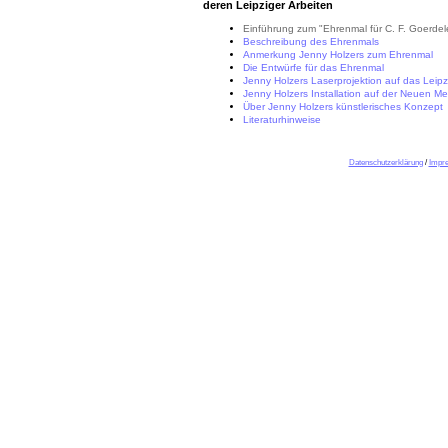
deren Leipziger Arbeiten
Einführung zum "Ehrenmal für C. F. Goerdel
Beschreibung des Ehrenmals
Anmerkung Jenny Holzers zum Ehrenmal
Die Entwürfe für das Ehrenmal
Jenny Holzers Laserprojektion auf das Leip
Jenny Holzers Installation auf der Neuen Me
Über Jenny Holzers künstlerisches Konzept
Literaturhinweise
Datenschutzerklärung
/
Impr