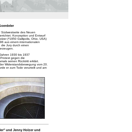
Goerdeler
er Südwestseite des Neuen
errichtet. Konzeption und Entwurf
zer (*1950 Gallipolis, Ohio, USA)
996 aus einem internationalen
die Jury durch einen
erzeugen.
n Jahren 1930 bis 1937
 Protest gegen die
als seinen Rücktritt erklärt.
f der Widerstandsbewegung vom 20.
wurde er zum Tode verurteilt und am
ler" und Jenny Holzer und