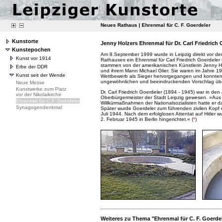
Neues Rathaus
| Ehrenmal für C. F. Goerdeler
Kunstorte
Jenny Holzers Ehrenmal für Dr. Carl Friedrich 
Kunstepochen
Am 8.September 1999 wurde in Leipzig direkt vor d
Kunst vor 1914
Rathauses ein Ehrenmal für Carl Friedrich Goerdeler 
stammen von der amerikanischen Künstlerin Jenny Hol
Erbe der DDR
und ihrem Mann Michael Glier. Sie waren im Jahre 1
Kunst seit der Wende
Wettbewerb als Sieger hervorgegangen und konnten 
ungewöhnlichen und beeindruckenden Vorschlag üb
Neue Messe
Kunstwerke zum Platz
Dr. Carl Friedrich Goerdeler (1894 - 1945) war in de
vor der Nikolaikirche
Oberbürgermeister der Stadt Leipzig gewesen. »Aus
Ehrenmal für C.F. Goerdeler
Willkürmaßnahmen der Nationalsozialisten hatte er dam
Synagogendenkmal
Später wurde Goerdeler zum führenden zivilen Kop
Juli 1944. Nach dem erfolglosen Attentat auf Hitler 
2. Februar 1945 in Berlin hingerichtet.« (
*
)
Weiteres zu Thema "Ehrenmal für C. F. Goerde