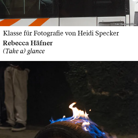
Foto: Rebecca Häfner
Foto: Rebecca Häfner
Klasse für Fotografie von Heidi Specker
Rebecca Häfner
(Take a) glance