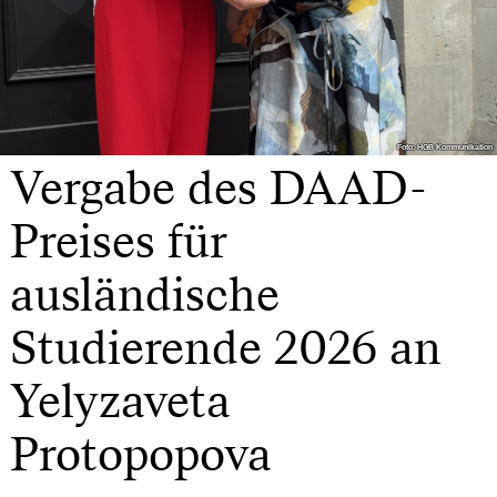
Foto: HGB Kommunikation
Foto: HGB Kommunikation
Vergabe des DAAD-
Preises für
ausländische
Studierende 2026 an
Yelyzaveta
Protopopova