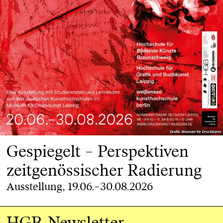
Grafik: Museum für Druckkunst
Grafik: Museum für Druckkunst
Gespiegelt – Perspektiven
zeitgenössischer Radierung
Ausstellung, 19.06.–30.08.2026
HGB-Newsletter