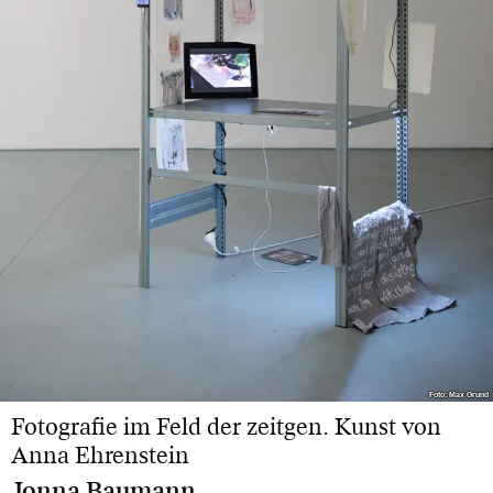
Foto: Max Grund
Foto: Max Grund
Fotografie im Feld der zeitgen. Kunst von
Anna Ehrenstein
Jonna Baumann