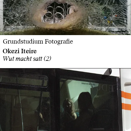
Foto: Okezi Iteire
Foto: Okezi Iteire
Grundstudium Fotografie
Okezi Iteire
Wut macht satt (2)