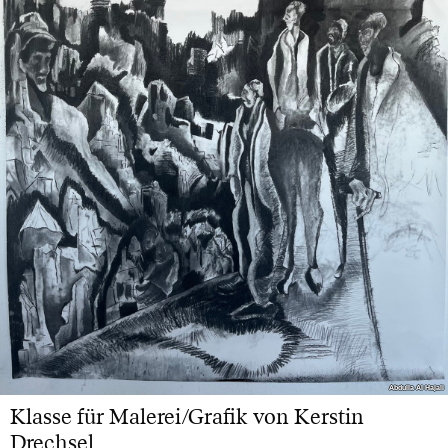
Abdulla Al Hajali
Abdulla Al Hajali
Klasse für Malerei/Grafik von Kerstin
Drechsel