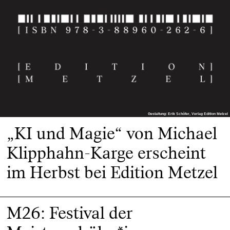
Gestaltung: Erik Schöfer, Verlag Edition Metzel
Gestaltung: Erik Schöfer, Verlag Edition Metzel
„KI und Magie“ von Michael
Klipphahn-Karge erscheint
im Herbst bei Edition Metzel
M26: Festival der