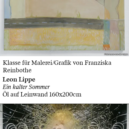
Foto: Leon von der Lippe
Foto: Leon von der Lippe
Klasse für Malerei/Grafik von Franziska
Reinbothe
Leon Lippe
Ein kalter Sommer
Öl auf Leinwand 160x200cm