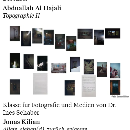
Abduallah Al Hajali
Topographie II
Foto: Jonas Kilian
Foto: Jonas Kilian
Klasse für Fotografie und Medien von Dr.
Ines Schaber
Jonas Kilian
Allein-stehen(d)-zurück-gelassen