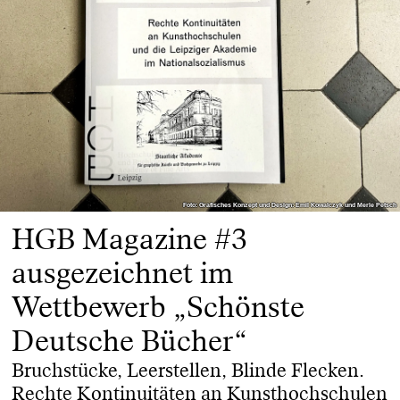
Foto: Grafisches Konzept und Design: Emil Kowalczyk und Merle Petsch
Foto: Grafisches Konzept und Design: Emil Kowalczyk und Merle Petsch
HGB Magazine #3
ausgezeichnet im
Wettbewerb „Schönste
Deutsche Bücher“
Bruchstücke, Leerstellen, Blinde Flecken.
Rechte Kontinuitäten an Kunsthochschulen