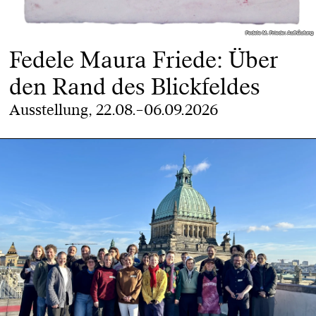
Fedele M. Friede: Aufhäufung
Fedele M. Friede: Aufhäufung
Fedele Maura Friede: Über
den Rand des Blickfeldes
Ausstellung, 22.08.–06.09.2026