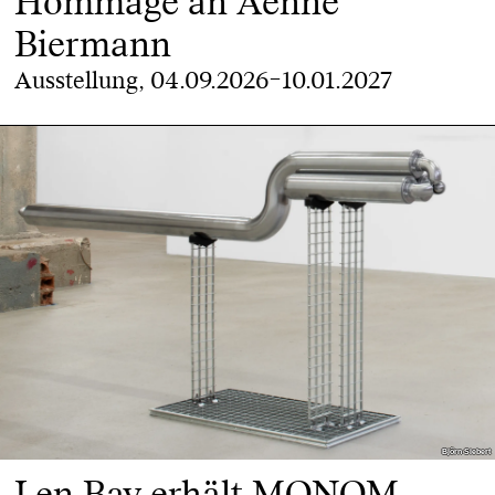
Hommage an Aenne
Biermann
Ausstellung, 04.09.2026–10.01.2027
Björn Siebert
Björn Siebert
Len Bay erhält MONOM