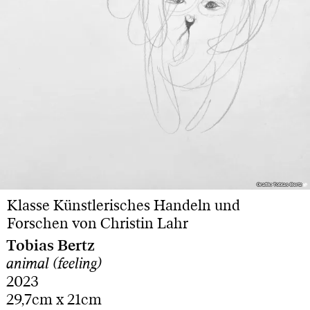
Grafik: Tobias Bertz
Grafik: Tobias Bertz
Klasse Künstlerisches Handeln und
Forschen von Christin Lahr
Tobias Bertz
animal (feeling)
2023
29,7cm x 21cm