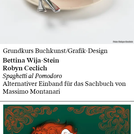
Foto: Robyn Ceclich
Foto: Robyn Ceclich
Grundkurs Buchkunst/Grafik-Design
Bettina Wija-Stein
Robyn Ceclich
Spaghetti al Pomodoro
Alternativer Einband für das Sachbuch von
Massimo Montanari