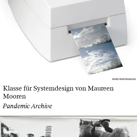
Grafik: Emil Kowalczyk
Grafik: Emil Kowalczyk
Klasse für Systemdesign von Maureen
Mooren
Pandemic Archive