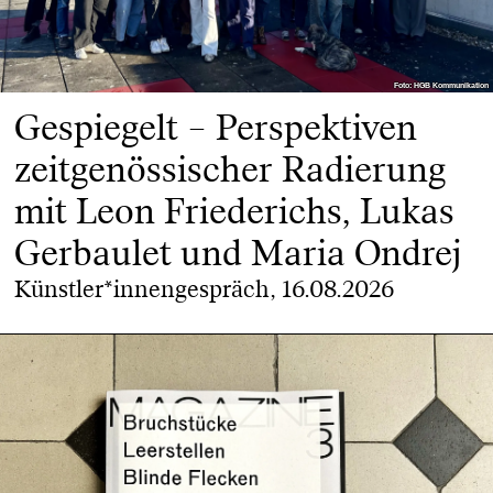
Foto: HGB Kommunikation
Foto: HGB Kommunikation
Gespiegelt – Perspektiven
zeitgenössischer Radierung
mit Leon Friederichs, Lukas
Gerbaulet und Maria Ondrej
Künstler*innengespräch, 16.08.2026