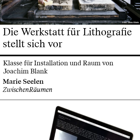
Foto: Jens Klein
Foto: Jens Klein
Die Werkstatt für Lithografie
stellt sich vor
Klasse für Installation und Raum von
Joachim Blank
Marie Seelen
ZwischenRäumen