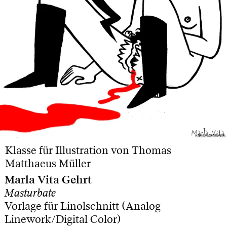
Grafik: Marla Vita
Grafik: Marla Vita
Klasse für Illustration von Thomas
Matthaeus Müller
Marla Vita Gehrt
Masturbate
Vorlage für Linolschnitt (Analog
Linework/Digital Color)