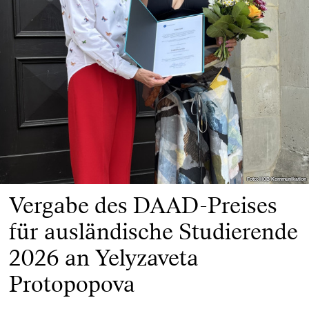
Foto: HGB Kommunikation
Foto: HGB Kommunikation
Vergabe des DAAD-Preises
für ausländische Studierende
2026 an Yelyzaveta
Protopopova