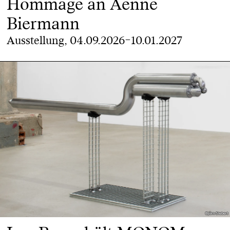
Hommage an Aenne
Biermann
Ausstellung, 04.09.2026–10.01.2027
Björn Siebert
Björn Siebert