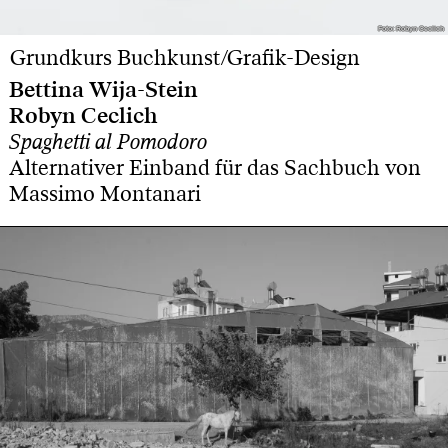
Foto: Robyn Ceclich
Foto: Robyn Ceclich
Grundkurs Buchkunst/Grafik-Design
Bettina Wija-Stein
Robyn Ceclich
Spaghetti al Pomodoro
Alternativer Einband für das Sachbuch von
Massimo Montanari