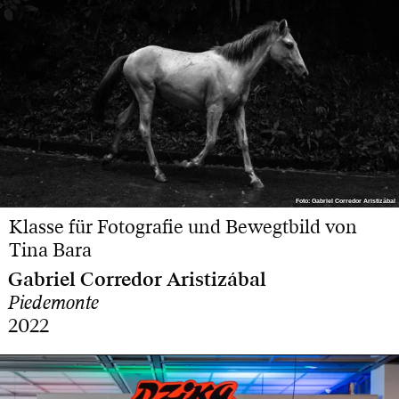
Foto: Gabriel Corredor Aristizábal
Foto: Gabriel Corredor Aristizábal
Klasse für Fotografie und Bewegtbild von
Tina Bara
Gabriel Corredor Aristizábal
Piedemonte
2022