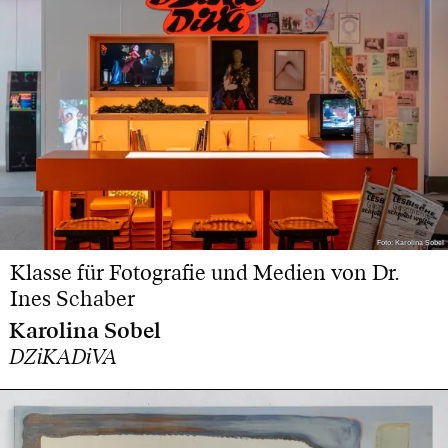
Foto: Karolina Sobel
Foto: Karolina Sobel
Klasse für Fotografie und Medien von Dr.
Ines Schaber
Karolina Sobel
DZiKADiVA