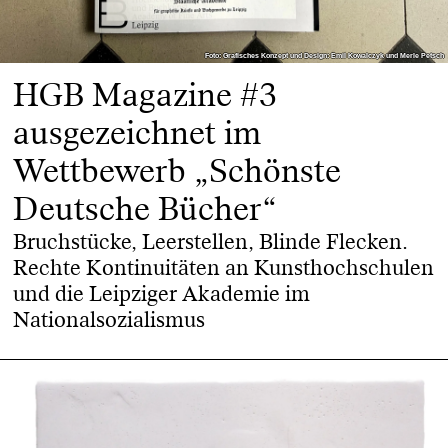
Foto: Grafisches Konzept und Design: Emil Kowalczyk und Merle Petsch
Foto: Grafisches Konzept und Design: Emil Kowalczyk und Merle Petsch
HGB Magazine #3
ausgezeichnet im
Wettbewerb „Schönste
Deutsche Bücher“
Bruchstücke, Leerstellen, Blinde Flecken.
Rechte Kontinuitäten an Kunsthochschulen
und die Leipziger Akademie im
Nationalsozialismus