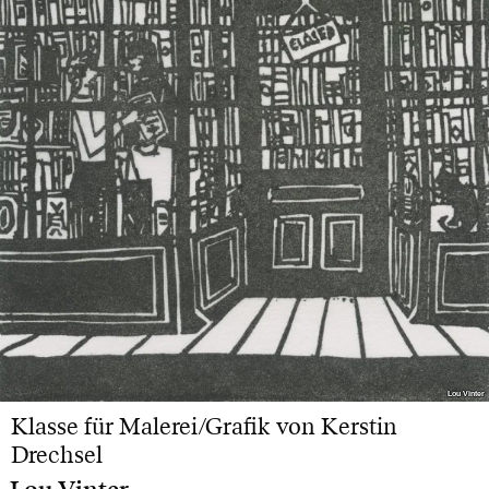
Lou Vinter
Lou Vinter
Klasse für Malerei/Grafik von Kerstin
Drechsel