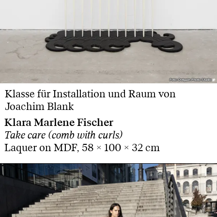
Foto: Dotgain Photo Studio
Foto: Dotgain Photo Studio
Klasse für Installation und Raum von
Joachim Blank
Klara Marlene Fischer
Take care (comb with curls)
Laquer on MDF, 58 × 100 × 32 cm