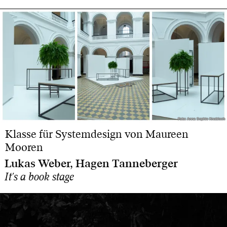
Foto: Anna Sophie Knobloch
Foto: Anna Sophie Knobloch
Klasse für Systemdesign von Maureen
Mooren
Lukas Weber, Hagen Tanneberger
It's a book stage