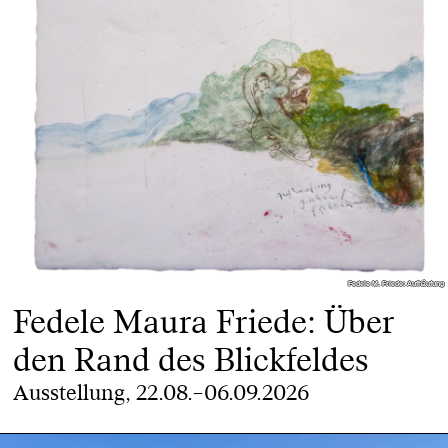
Fedele M. Friede: Aufhäufung
Fedele M. Friede: Aufhäufung
Fedele Maura Friede: Über
den Rand des Blickfeldes
Ausstellung, 22.08.–06.09.2026