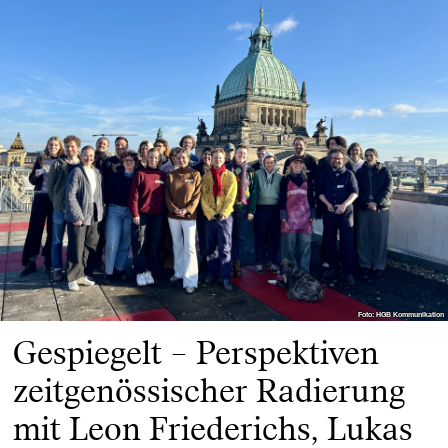
Foto: HGB Kommunikation
Foto: HGB Kommunikation
Gespiegelt – Perspektiven
zeitgenössischer Radierung
mit Leon Friederichs, Lukas