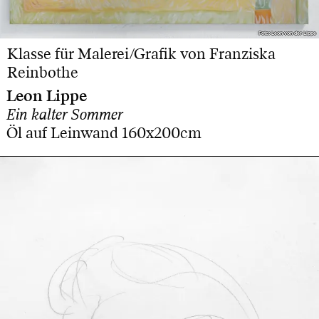
Foto: Leon von der Lippe
Foto: Leon von der Lippe
Klasse für Malerei/Grafik von Franziska
Reinbothe
Leon Lippe
Ein kalter Sommer
Öl auf Leinwand 160x200cm