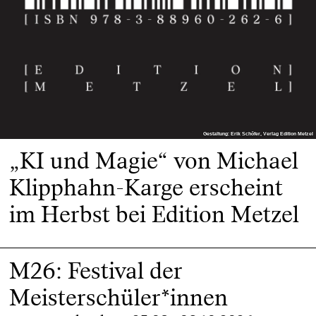
Gestaltung: Erik Schöfer, Verlag Edition Metzel
Gestaltung: Erik Schöfer, Verlag Edition Metzel
„KI und Magie“ von Michael
Klipphahn-Karge erscheint
im Herbst bei Edition Metzel
M26: Festival der
Meisterschüler*innen