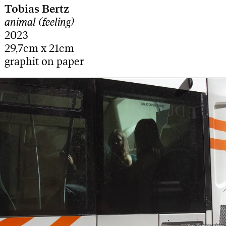
Tobias Bertz
animal (feeling)
2023
29,7cm x 21cm
graphit on paper
Foto: Rebecca Häfner
Foto: Rebecca Häfner