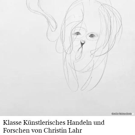
Grafik: Tobias Bertz
Grafik: Tobias Bertz
Klasse Künstlerisches Handeln und
Forschen von Christin Lahr