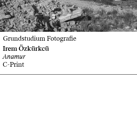
Foto: Irem Özkürkcü
Foto: Irem Özkürkcü
Grundstudium Fotografie
Irem Özkürkcü
Anamur
C-Print