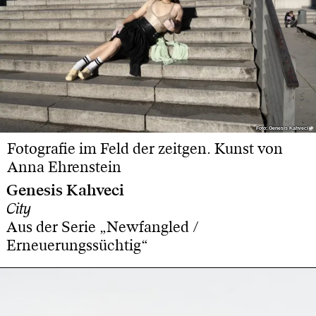
Foto: Genesis Kahveci
Foto: Genesis Kahveci
Fotografie im Feld der zeitgen. Kunst von
Anna Ehrenstein
Genesis Kahveci
City
Aus der Serie „Newfangled /
Erneuerungssüchtig“